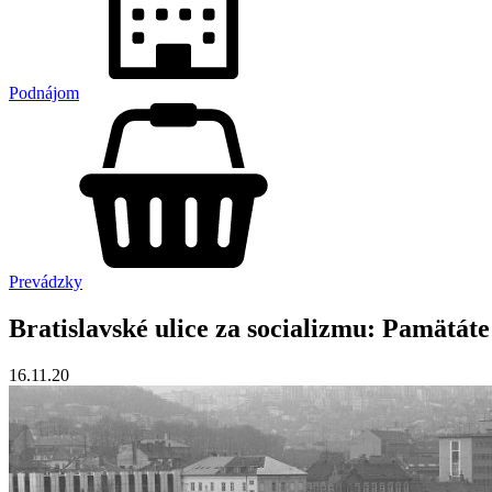
Podnájom
Prevádzky
Bratislavské ulice za socializmu: Pamätáte
16.11.20