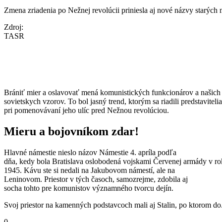
Zmena zriadenia po Nežnej revolúcii priniesla aj nové názvy starých
Zdroj:
TASR
Brániť mier a oslavovať mená komunistických funkcionárov a našich
sovietskych vzorov. To bol jasný trend, ktorým sa riadili predstaviteli
pri pomenovávaní jeho ulíc pred Nežnou revolúciou.
Mieru a bojovníkom zdar!
Hlavné námestie nieslo názov Námestie 4. apríla podľa
dňa, kedy bola Bratislava oslobodená vojskami Červenej armády v r
1945. Kávu ste si nedali na Jakubovom námestí, ale na
Leninovom. Priestor v tých časoch, samozrejme, zdobila aj
socha tohto pre komunistov významného tvorcu dejín.
Svoj priestor na kamenných podstavcoch mali aj Stalin, po ktorom do.
0