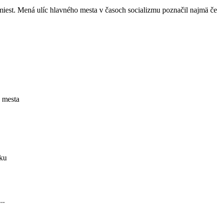
 miest. Mená ulíc hlavného mesta v časoch socializmu poznačil najmä č
a mesta
oku
..