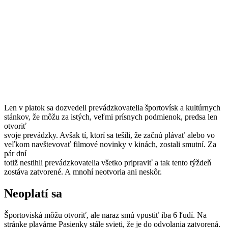
Len v piatok sa dozvedeli prevádzkovatelia športovísk a kultúrnych
stánkov, že môžu za istých, veľmi prísnych podmienok, predsa len
otvoriť
svoje prevádzky. Avšak tí, ktorí sa tešili, že začnú plávať alebo vo
veľkom navštevovať filmové novinky v kinách, zostali smutní. Za
pár dní
totiž nestihli prevádzkovatelia všetko pripraviť a tak tento týždeň
zostáva zatvorené. A mnohí neotvoria ani neskôr.
Neoplatí sa
Športoviská môžu otvoriť, ale naraz smú vpustiť iba 6 ľudí. Na
stránke plavárne Pasienky stále svieti, že je do odvolania zatvorená.