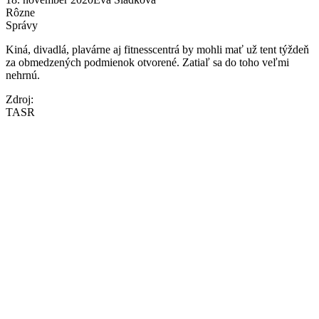
Rôzne
Správy
Kiná, divadlá, plavárne aj fitnesscentrá by mohli mať už tent týždeň
za obmedzených podmienok otvorené. Zatiaľ sa do toho veľmi
nehrnú.
Zdroj:
TASR