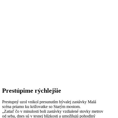
Prestúpime rýchlejšie
Prestupný uzol vnikol presunutím bývalej zastávky Malá
scéna priamo ku križovatke so Starým mostom.
„Zatiaľ čo v minulosti boli zastávky vzdialené stovky metrov
od seba, dnes sú v tesnej blízkosti a umožňujú pohodlný