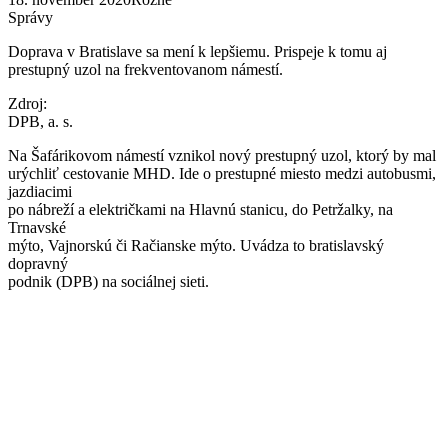
Správy
Doprava v Bratislave sa mení k lepšiemu. Prispeje k tomu aj
prestupný uzol na frekventovanom námestí.
Zdroj:
DPB, a. s.
Na Šafárikovom námestí vznikol nový prestupný uzol, ktorý by mal
urýchliť cestovanie MHD. Ide o prestupné miesto medzi autobusmi,
jazdiacimi
po nábreží a električkami na Hlavnú stanicu, do Petržalky, na
Trnavské
mýto, Vajnorskú či Račianske mýto. Uvádza to bratislavský
dopravný
podnik (DPB) na sociálnej sieti.