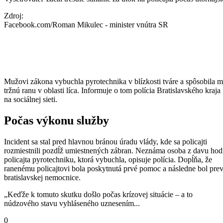
Zdroj:
Facebook.com/Roman Mikulec - minister vnútra SR
Mužovi zákona vybuchla pyrotechnika v blízkosti tváre a spôsobila 
tržnú ranu v oblasti líca. Informuje o tom polícia Bratislavského kraja
na sociálnej sieti.
Počas výkonu služby
Incident sa stal pred hlavnou bránou úradu vlády, kde sa policajti
rozmiestnili pozdĺž umiestnených zábran. Neznáma osoba z davu hod
policajta pyrotechniku, ktorá vybuchla, opisuje polícia. Dopĺňa, že
ranenému policajtovi bola poskytnutá prvé pomoc a následne bol pre
bratislavskej nemocnice.
„Keďže k tomuto skutku došlo počas krízovej situácie – a to
núdzového stavu vyhláseného uznesením...
0