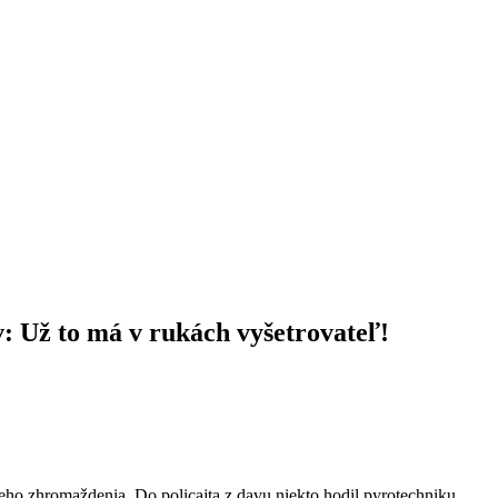
: Už to má v rukách vyšetrovateľ!
šieho zhromaždenia. Do policajta z davu niekto hodil pyrotechniku.