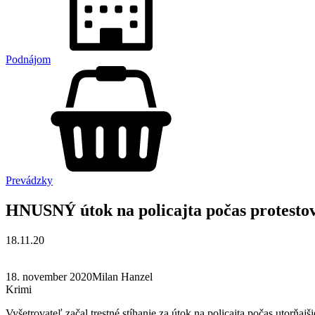
Podnájom
Prevádzky
HNUSNÝ útok na policajta počas protestov
18.11.20
18. november 2020Milan Hanzel
Krimi
Vyšetrovateľ začal trestné stíhanie za útok na policajta počas utorňaj