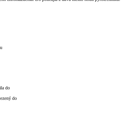
mu
ila do
vezený do