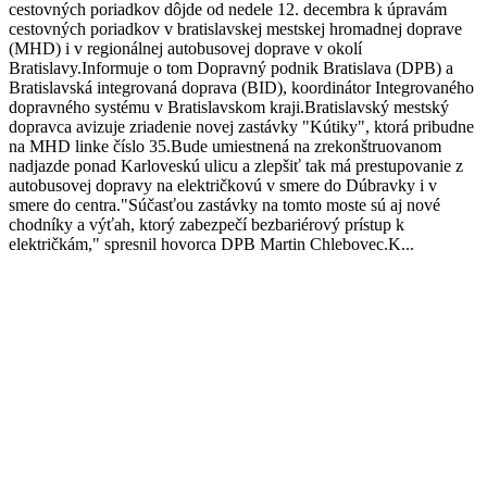
cestovných poriadkov dôjde od nedele 12. decembra k úpravám
cestovných poriadkov v bratislavskej mestskej hromadnej doprave
(MHD) i v regionálnej autobusovej doprave v okolí
Bratislavy.Informuje o tom Dopravný podnik Bratislava (DPB) a
Bratislavská integrovaná doprava (BID), koordinátor Integrovaného
dopravného systému v Bratislavskom kraji.Bratislavský mestský
dopravca avizuje zriadenie novej zastávky "Kútiky", ktorá pribudne
na MHD linke číslo 35.Bude umiestnená na zrekonštruovanom
nadjazde ponad Karloveskú ulicu a zlepšiť tak má prestupovanie z
autobusovej dopravy na električkovú v smere do Dúbravky i v
smere do centra."Súčasťou zastávky na tomto moste sú aj nové
chodníky a výťah, ktorý zabezpečí bezbariérový prístup k
električkám," spresnil hovorca DPB Martin Chlebovec.K...