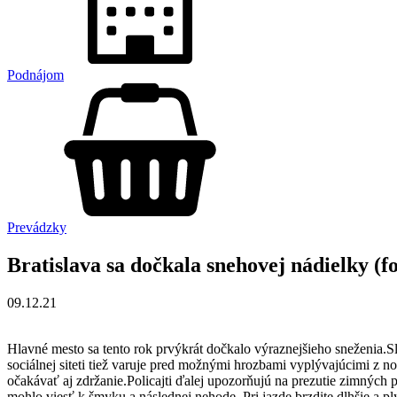
Podnájom
Prevádzky
Bratislava sa dočkala snehovej nádielky (fo
09.12.21
Hlavné mesto sa tento rok prvýkrát dočkalo výraznejšieho sneženia.S
sociálnej siteti tiež varuje pred možnými hrozbami vyplývajúcimi z no
očakávať aj zdržanie.Policajti ďalej upozorňujú na prezutie zimných 
mohlo viesť k šmyku a následnej nehode. Pri jazde brzdite dlhšie a pl