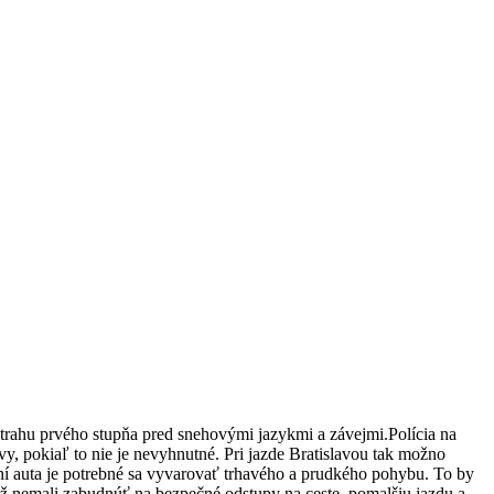
strahu prvého stupňa pred snehovými jazykmi a závejmi.Polícia na
vy, pokiaľ to nie je nevyhnutné. Pri jazde Bratislavou tak možno
aní auta je potrebné sa vyvarovať trhavého a prudkého pohybu. To by
tiež nemali zabudnúť na bezpečné odstupy na ceste, pomalšiu jazdu a