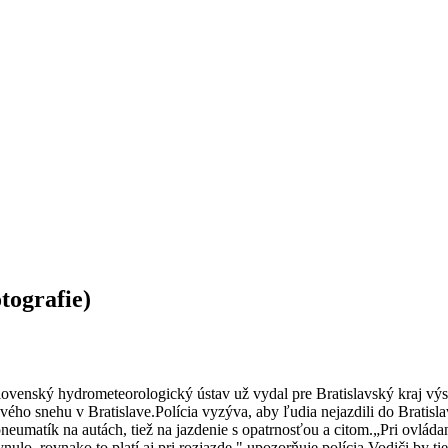
tografie)
lovenský hydrometeorologický ústav už vydal pre Bratislavský kraj vý
vého snehu v Bratislave.Polícia vyzýva, aby ľudia nejazdili do Bratisla
pneumatík na autách, tiež na jazdenie s opatrnosťou a citom.„Pri ovlád
ynulo, rovnako to platí aj pri rozjazde," upozorňuje polícia.Vodiči by 