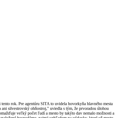
tento rok. Pre agentúru SITA to uvidela hovorkyňa hlavného mesta
ani silvestrovský ohňostroj," uviedla s tým, že prvoradou úlohou
zhromažďuje veľký počet ľudí a mesto by takýto dav nemalo možnosti a
 vynaložené hospodárne, najmä vzhľadom na výdavky, ktoré už mesto