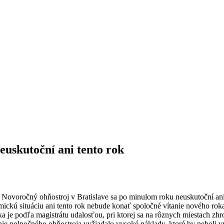
euskutoční ani tento rok
voročný ohňostroj v Bratislave sa po minulom roku neuskutoční ani 
ckú situáciu ani tento rok nebude konať spoločné vítanie nového roka 
roka je podľa magistrátu udalosťou, pri ktorej sa na rôznych miestach 
anie polnočného ohňostroja vyžiadalo vysoké náklady, ktoré by neboli