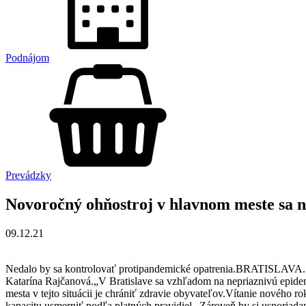
Podnájom
Prevádzky
Novoročný ohňostroj v hlavnom meste sa n
09.12.21
Nedalo by sa kontrolovať protipandemické opatrenia.BRATISLAVA. No
Katarína Rajčanová.„V Bratislave sa vzhľadom na nepriaznivú epidemi
mesta v tejto situácii je chrániť zdravie obyvateľov.Vítanie nového 
kapacitu usmerniť podľa platných pravidiel.„Zároveň by si usporiad