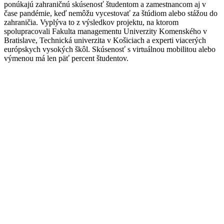
ponúkajú zahraničnú skúsenosť študentom a zamestnancom aj v
čase pandémie, keď nemôžu vycestovať za štúdiom alebo stážou do
zahraničia. Vyplýva to z výsledkov projektu, na ktorom
spolupracovali Fakulta managementu Univerzity Komenského v
Bratislave, Technická univerzita v Košiciach a experti viacerých
európskych vysokých škôl. Skúsenosť s virtuálnou mobilitou alebo
výmenou má len päť percent študentov.