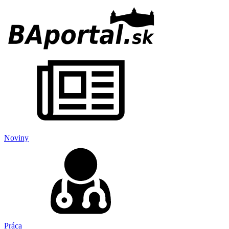
Noviny
Práca