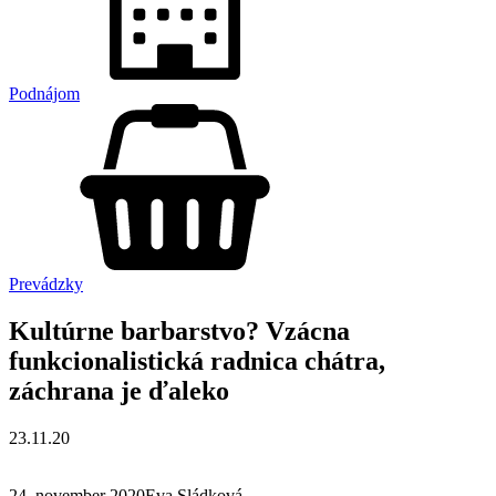
Podnájom
Prevádzky
Kultúrne barbarstvo? Vzácna
funkcionalistická radnica chátra,
záchrana je ďaleko
23.11.20
24. november 2020Eva Sládková