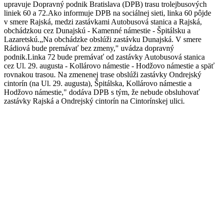
upravuje Dopravný podnik Bratislava (DPB) trasu trolejbusových
liniek 60 a 72.Ako informuje DPB na sociálnej sieti, linka 60 pôjde
v smere Rajská, medzi zastávkami Autobusová stanica a Rajská,
obchádzkou cez Dunajskú - Kamenné námestie - Špitálsku a
Lazaretskú.„Na obchádzke obslúži zastávku Dunajská. V smere
Rádiová bude premávať bez zmeny," uvádza dopravný
podnik.Linka 72 bude premávať od zastávky Autobusová stanica
cez Ul. 29. augusta - Kollárovo námestie - Hodžovo námestie a späť
rovnakou trasou. Na zmenenej trase obslúži zastávky Ondrejský
cintorín (na Ul. 29. augusta), Špitálska, Kollárovo námestie a
Hodžovo námestie," dodáva DPB s tým, že nebude obsluhovať
zastávky Rajská a Ondrejský cintorín na Cintorínskej ulici.