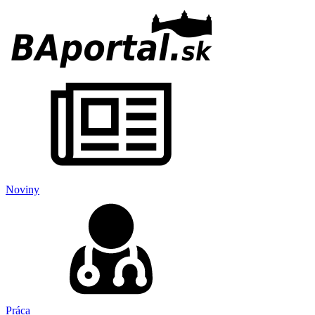
Noviny
Práca