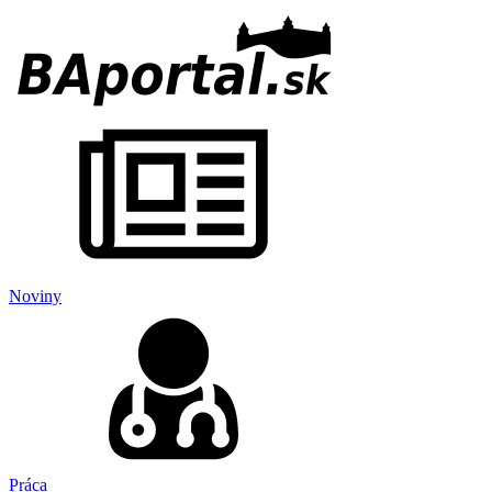
Noviny
Práca