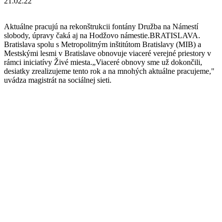
21.02.22
Aktuálne pracujú na rekonštrukcii fontány Družba na Námestí
slobody, úpravy čaká aj na Hodžovo námestie.BRATISLAVA.
Bratislava spolu s Metropolitným inštitútom Bratislavy (MIB) a
Mestskými lesmi v Bratislave obnovuje viaceré verejné priestory v
rámci iniciatívy Živé miesta.„Viaceré obnovy sme už dokončili,
desiatky zrealizujeme tento rok a na mnohých aktuálne pracujeme,"
uvádza magistrát na sociálnej sieti.