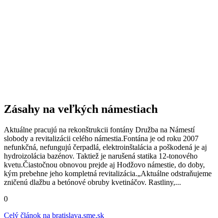
Zásahy na veľkých námestiach
Aktuálne pracujú na rekonštrukcii fontány Družba na Námestí
slobody a revitalizácii celého námestia.Fontána je od roku 2007
nefunkčná, nefungujú čerpadlá, elektroinštalácia a poškodená je aj
hydroizolácia bazénov. Taktiež je narušená statika 12-tonového
kvetu.Čiastočnou obnovou prejde aj Hodžovo námestie, do doby,
kým prebehne jeho kompletná revitalizácia.„Aktuálne odstraňujeme
zničenú dlažbu a betónové obruby kvetináčov. Rastliny,...
0
Celý článok na
bratislava.sme.sk