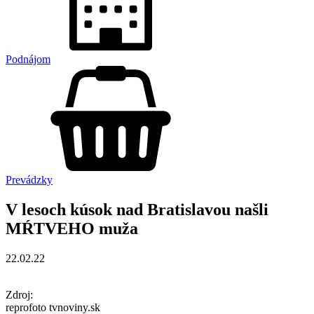
Podnájom
Prevádzky
V lesoch kúsok nad Bratislavou našli
MŔTVEHO muža
22.02.22
Zdroj:
reprofoto tvnoviny.sk