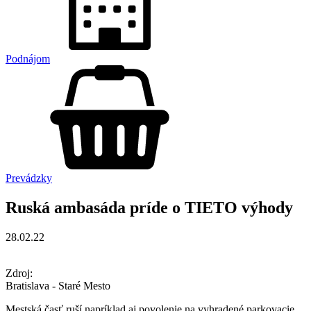
Podnájom
Prevádzky
Ruská ambasáda príde o TIETO výhody
28.02.22
Zdroj:
Bratislava - Staré Mesto
Mestská časť ruší napríklad aj povolenie na vyhradené parkovacie