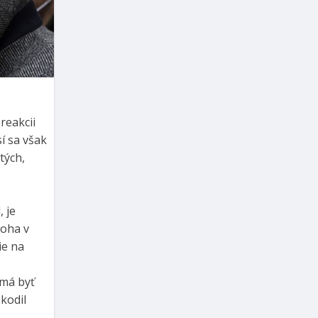
reakcii
í sa však
tých,
 je
loha v
ie na
 má byť
kodil