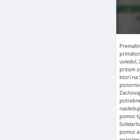
Premaľov
primátor
uviedol,
pritom z
ktorí na
pozornosť
Zachovaj
potrebné
nasleduj
pomoc tý
Solidari
pomoc a 
neznámy 