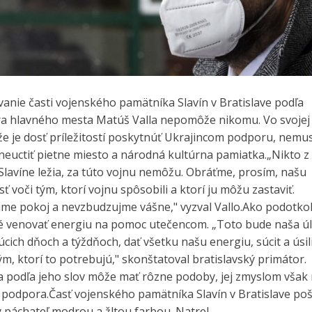
anie časti vojenského pamätníka Slavín v Bratislave podľa
a hlavného mesta Matúš Valla nepomôže nikomu. Vo svojej 
 že je dosť príležitostí poskytnúť Ukrajincom podporu, nemus
neuctiť pietne miesto a národná kultúrna pamiatka.„Nikto z 
 Slavíne ležia, za túto vojnu nemôžu. Obráťme, prosím, našu
 voči tým, ktorí vojnu spôsobili a ktorí ju môžu zastaviť.
me pokoj a nevzbudzujme vášne," vyzval Vallo.Ako podotkol,
 venovať energiu na pomoc utečencom. „Toto bude naša ú
úcich dňoch a týždňoch, dať všetku našu energiu, súcit a úsil
m, ktorí to potrebujú," skonštatoval bratislavský primátor.
ta podľa jeho slov môže mať rôzne podoby, jej zmyslom však
podpora.Časť vojenského pamätníka Slavín v Bratislave poš
páchateľ modrou a žltou farbou. Natrel...