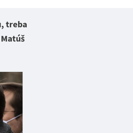
, treba
 Matúš