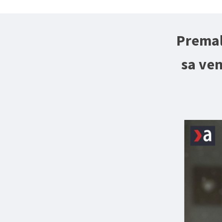
Premaľ
sa ve