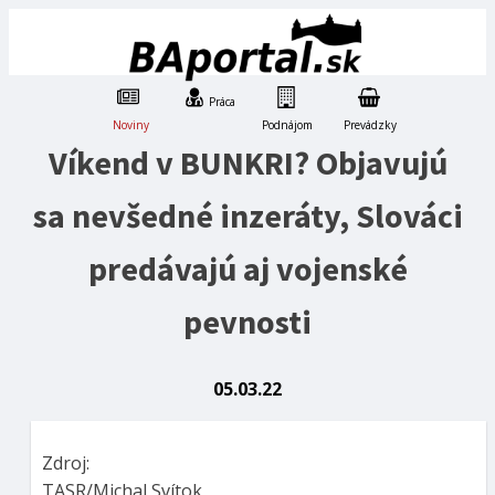
Práca
Noviny
Podnájom
Prevádzky
Víkend v BUNKRI? Objavujú
sa nevšedné inzeráty, Slováci
predávajú aj vojenské
pevnosti
05.03.22
Zdroj:
TASR/Michal Svítok