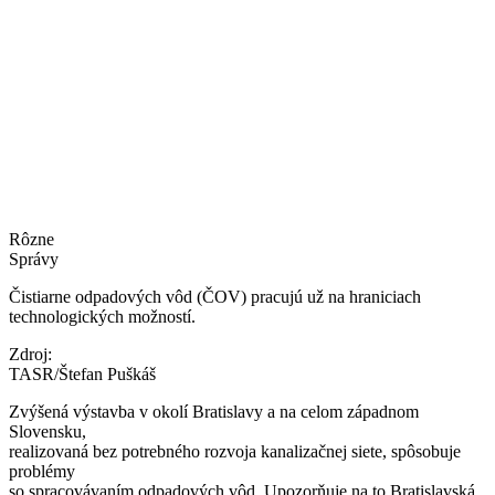
Rôzne
Správy
Čistiarne odpadových vôd (ČOV) pracujú už na hraniciach
technologických možností.
Zdroj:
TASR/Štefan Puškáš
Zvýšená výstavba v okolí Bratislavy a na celom západnom
Slovensku,
realizovaná bez potrebného rozvoja kanalizačnej siete, spôsobuje
problémy
so spracovávaním odpadových vôd. Upozorňuje na to Bratislavská