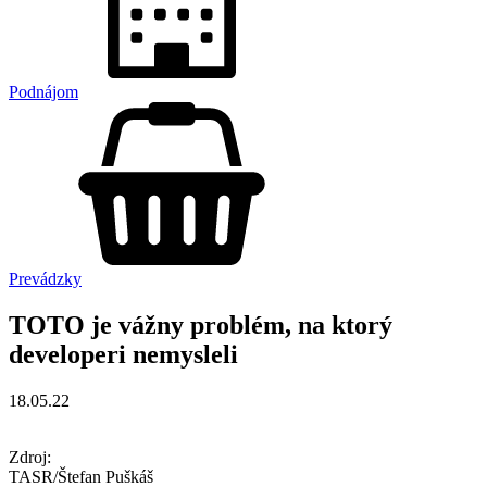
Podnájom
Prevádzky
TOTO je vážny problém, na ktorý
developeri nemysleli
18.05.22
Zdroj:
TASR/Štefan Puškáš