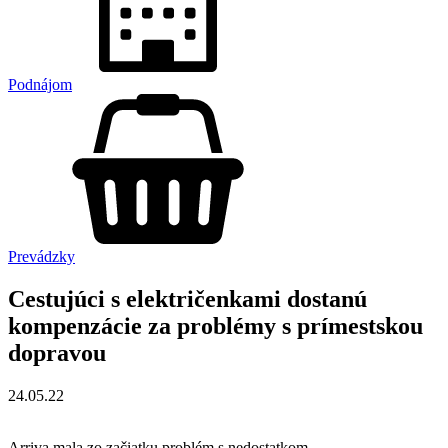
Podnájom
Prevádzky
Cestujúci s električenkami dostanú
kompenzácie za problémy s prímestskou
dopravou
24.05.22
Arriva mala zo začiatku problém s nedostatkom