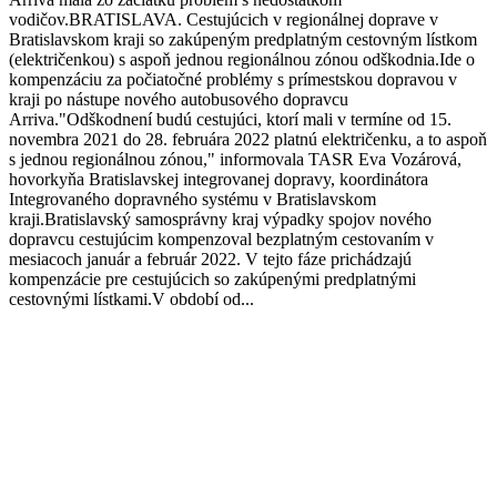
vodičov.BRATISLAVA. Cestujúcich v regionálnej doprave v
Bratislavskom kraji so zakúpeným predplatným cestovným lístkom
(električenkou) s aspoň jednou regionálnou zónou odškodnia.Ide o
kompenzáciu za počiatočné problémy s prímestskou dopravou v
kraji po nástupe nového autobusového dopravcu
Arriva."Odškodnení budú cestujúci, ktorí mali v termíne od 15.
novembra 2021 do 28. februára 2022 platnú električenku, a to aspoň
s jednou regionálnou zónou," informovala TASR Eva Vozárová,
hovorkyňa Bratislavskej integrovanej dopravy, koordinátora
Integrovaného dopravného systému v Bratislavskom
kraji.Bratislavský samosprávny kraj výpadky spojov nového
dopravcu cestujúcim kompenzoval bezplatným cestovaním v
mesiacoch január a február 2022. V tejto fáze prichádzajú
kompenzácie pre cestujúcich so zakúpenými predplatnými
cestovnými lístkami.V období od...