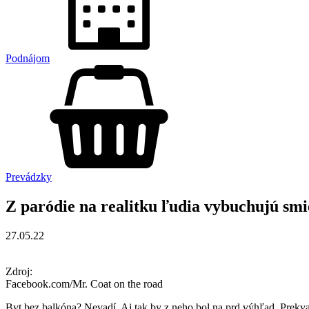
Podnájom
Prevádzky
Z paródie na realitku ľudia vybuchujú sm
27.05.22
Zdroj:
Facebook.com/Mr. Coat on the road
Byt bez balkóna? Nevadí. Aj tak by z neho bol na prd výhľad. Prekva