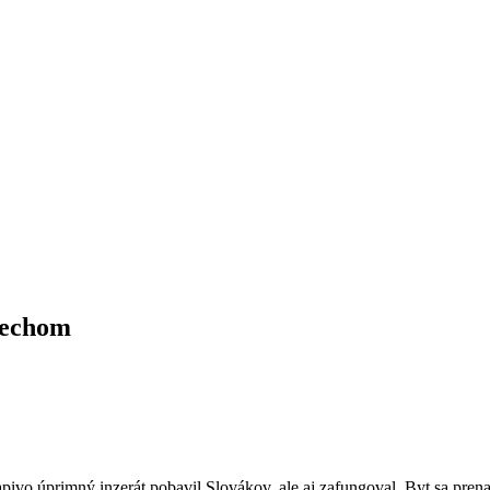
iechom
pivo úprimný inzerát pobavil Slovákov, ale aj zafungoval. Byt sa pren