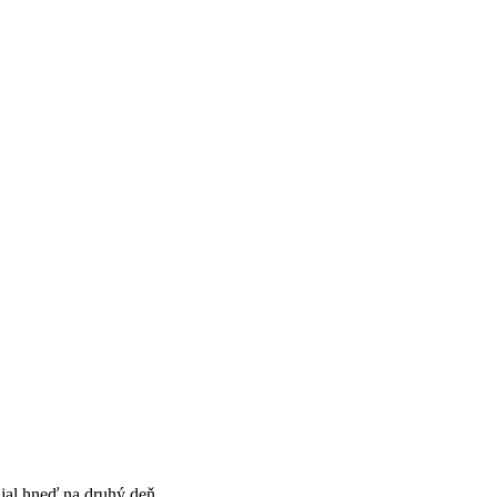
ajal hneď na druhý deň.