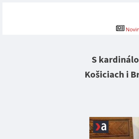
Novi
S kardinál
Košiciach i B