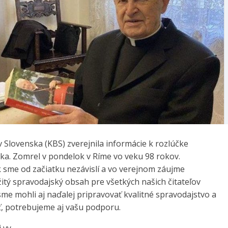
 Slovenska (KBS) zverejnila informácie k rozlúčke
ka. Zomrel v pondelok v Ríme vo veku 98 rokov.
sk sme od začiatku nezávislí a vo verejnom záujme
itý spravodajský obsah pre všetkých našich čitateľov
me mohli aj naďalej pripravovať kvalitné spravodajstvo a
ť, potrebujeme aj vašu podporu.
 vy.