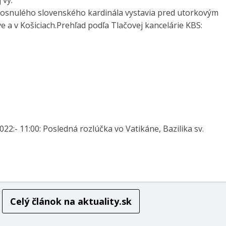
zosnulého slovenského kardinála vystavia pred utorkovým
 a v Košiciach.Prehľad podľa Tlačovej kancelárie KBS:
022:- 11:00: Posledná rozlúčka vo Vatikáne, Bazilika sv.
.
Celý článok na
aktuality.sk