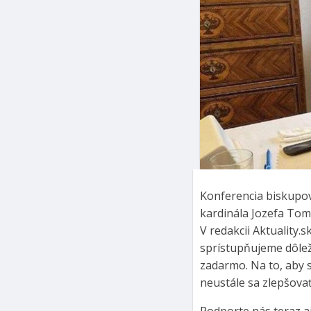
Konferencia biskupov
kardinála Jozefa Tom
V redakcii Aktuality.
sprístupňujeme dôlež
zadarmo. Na to, aby s
neustále sa zlepšova
Podporte nás teraz aj