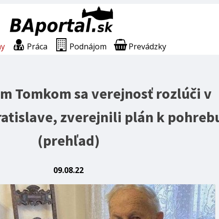
ny
Práca
Podnájom
Prevádzky
om Tomkom sa verejnosť rozlúči v
ratislave, zverejnili plán k pohreb
(prehľad)
09.08.22