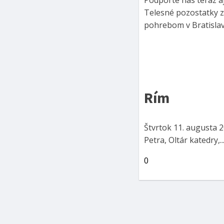
Telesné pozostatky 
pohrebom v Bratislave
Rím
Štvrtok 11. augusta 2
Petra, Oltár katedry,..
0