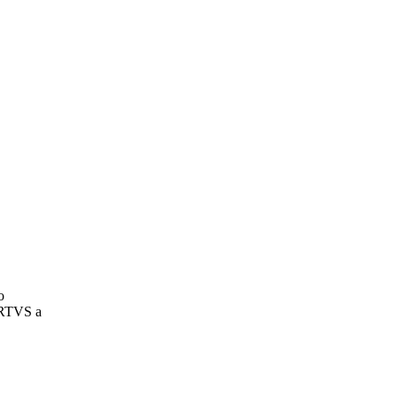
o
 RTVS a