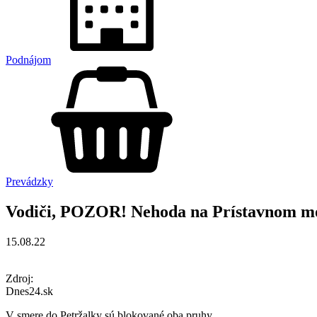
Podnájom
Prevádzky
Vodiči, POZOR! Nehoda na Prístavnom mos
15.08.22
Zdroj:
Dnes24.sk
V smere do Petržalky sú blokované oba pruhy.