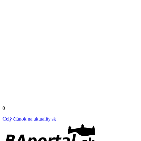
0
Celý článok na
aktuality.sk