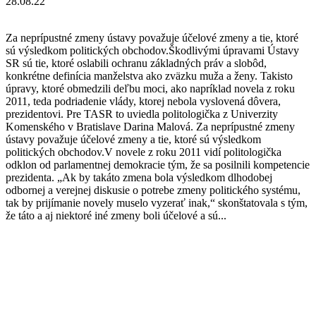
28.08.22
Za neprípustné zmeny ústavy považuje účelové zmeny a tie, ktoré
sú výsledkom politických obchodov.Škodlivými úpravami Ústavy
SR sú tie, ktoré oslabili ochranu základných práv a slobôd,
konkrétne definícia manželstva ako zväzku muža a ženy. Takisto
úpravy, ktoré obmedzili deľbu moci, ako napríklad novela z roku
2011, teda podriadenie vlády, ktorej nebola vyslovená dôvera,
prezidentovi. Pre TASR to uviedla politologička z Univerzity
Komenského v Bratislave Darina Malová. Za neprípustné zmeny
ústavy považuje účelové zmeny a tie, ktoré sú výsledkom
politických obchodov.V novele z roku 2011 vidí politologička
odklon od parlamentnej demokracie tým, že sa posilnili kompetencie
prezidenta. „Ak by takáto zmena bola výsledkom dlhodobej
odbornej a verejnej diskusie o potrebe zmeny politického systému,
tak by prijímanie novely muselo vyzerať inak,“ skonštatovala s tým,
že táto a aj niektoré iné zmeny boli účelové a sú...