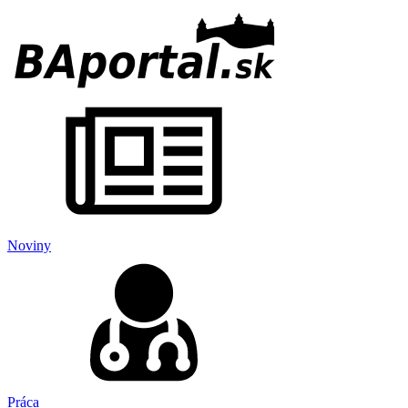
Noviny
Práca