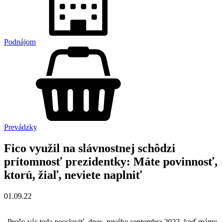
Podnájom
Prevádzky
Fico využil na slávnostnej schôdzi
prítomnosť prezidentky: Máte povinnosť,
ktorú, žiaľ, neviete naplniť
01.09.22
„Prečo vás teda neosloviť, dnes, prvého septembra 2022, keď máme