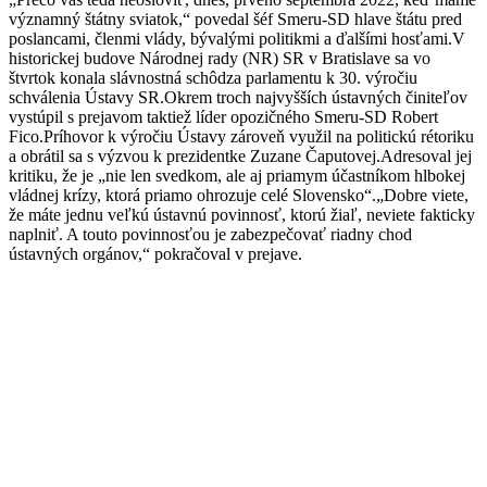
významný štátny sviatok,“ povedal šéf Smeru-SD hlave štátu pred
poslancami, členmi vlády, bývalými politikmi a ďalšími hosťami.V
historickej budove Národnej rady (NR) SR v Bratislave sa vo
štvrtok konala slávnostná schôdza parlamentu k 30. výročiu
schválenia Ústavy SR.Okrem troch najvyšších ústavných činiteľov
vystúpil s prejavom taktiež líder opozičného Smeru-SD Robert
Fico.Príhovor k výročiu Ústavy zároveň využil na politickú rétoriku
a obrátil sa s výzvou k prezidentke Zuzane Čaputovej.Adresoval jej
kritiku, že je „nie len svedkom, ale aj priamym účastníkom hlbokej
vládnej krízy, ktorá priamo ohrozuje celé Slovensko“.„Dobre viete,
že máte jednu veľkú ústavnú povinnosť, ktorú žiaľ, neviete fakticky
naplniť. A touto povinnosťou je zabezpečovať riadny chod
ústavných orgánov,“ pokračoval v prejave.