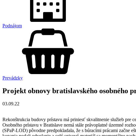
Podnájom
Prevádzky
Projekt obnovy bratislavského osobného p
03.09.22
Rekonštrukcia budovy prístavu má priniesť skvalitnenie služieb pre 
Osobného prístavu v Bratislave nemá stále právoplatné územné rozho
(SPaP-LOD) pôvodne predpokladala, že s búracími prácami začne ešte 
konania podali odvolanie a celý spisový materiál sa momentálne nac