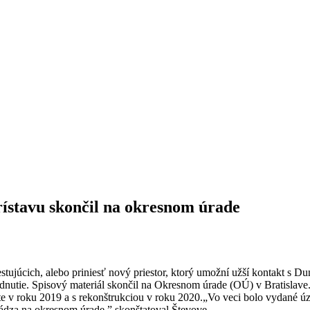
rístavu skončil na okresnom úrade
cestujúcich, alebo priniesť nový priestor, ktorý umožní užší kontakt
dnutie. Spisový materiál skončil na Okresnom úrade (OÚ) v Bratislave
v roku 2019 a s rekonštrukciou v roku 2020.„Vo veci bolo vydané územ
hádza na okresnom úrade,” skonštatoval Števove.