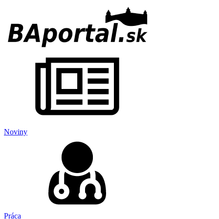
Noviny
Práca