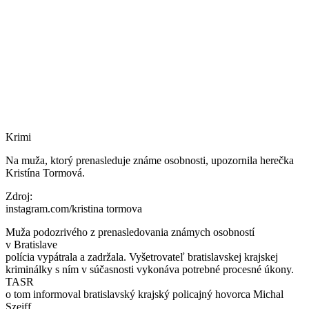
Krimi
Na muža, ktorý prenasleduje známe osobnosti, upozornila herečka
Kristína Tormová.
Zdroj:
instagram.com/kristina tormova
Muža podozrivého z prenasledovania známych osobností
v Bratislave
polícia vypátrala a zadržala. Vyšetrovateľ bratislavskej krajskej
kriminálky s ním v súčasnosti vykonáva potrebné procesné úkony.
TASR
o tom informoval bratislavský krajský policajný hovorca Michal
Szeiff.