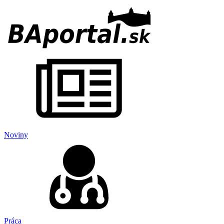
Noviny
Práca