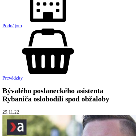
Podnájom
Prevádzky
Bývalého poslaneckého asistenta
Rybaniča oslobodili spod obžaloby
29.11.22