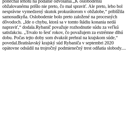
ponechal lehotu na podanie odvolania.„K oslobodeniu
obžalovanému prišlo nie preto, čo mal spraviť. Ale preto, lebo bol
nesprávne vymedzený skutok prokurátorom v obžalobe,“ priblížila
samosudkyňa. Oslobodenie bolo preto založené na procesných
dôvodoch. „Ide o chybu, ktorá sa v tomto štádiu konania nedá
napraviť,“ dodala.Rybanič považuje rozhodnutie súdu za veľkú
satisfakciu. „Trvalo to šesť rokov, čo považujem za extrémne dlhú
dobu. Počas tejto doby som dvakrát prehral na krajskom súde,“
povedal.Bratislavský krajský súd Rybaniča v septembri 2020
opätovne odsúdil na trojročný podmienečný trest odňatia slobody....