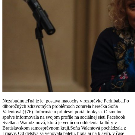
Nezabudnuteľná je jej postava macochy v rozprávke Perinbaba.Po
dlhoročných zdravotných problémoch zomrela herečka Soňa
Valentová (†76). Informáciu priniesol portál topky.sk.O smutnej
správe informovala na svojom profile na sociálnej sieti Facebook
Svetlana Waradzinová, ktorá je vedúcou oddelenia kultúry v
Bratislavskom samosprávnom kraji.Soňa Valentová pochádzala z
Trnavy. Od detstva sa venovala baletu, hrala aj na klavíri, v čase