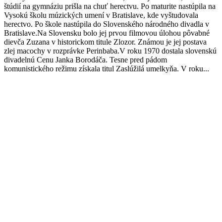
štúdií na gymnáziu prišla na chuť herectvu. Po maturite nastúpila na
Vysokú školu múzických umení v Bratislave, kde vyštudovala
herectvo. Po škole nastúpila do Slovenského národného divadla v
Bratislave.Na Slovensku bolo jej prvou filmovou úlohou pôvabné
dievča Zuzana v historickom titule Zlozor. Známou je jej postava
zlej macochy v rozprávke Perinbaba.V roku 1970 dostala slovenskú
divadelnú Cenu Janka Borodáča. Tesne pred pádom
komunistického režimu získala titul Zaslúžilá umelkyňa. V roku...