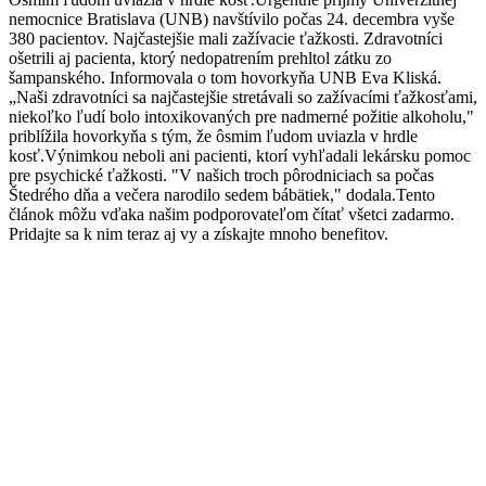
nemocnice Bratislava (UNB) navštívilo počas 24. decembra vyše
380 pacientov. Najčastejšie mali zažívacie ťažkosti. Zdravotníci
ošetrili aj pacienta, ktorý nedopatrením prehltol zátku zo
šampanského. Informovala o tom hovorkyňa UNB Eva Kliská.
„Naši zdravotníci sa najčastejšie stretávali so zažívacími ťažkosťami,
niekoľko ľudí bolo intoxikovaných pre nadmerné požitie alkoholu,"
priblížila hovorkyňa s tým, že ôsmim ľudom uviazla v hrdle
kosť.Výnimkou neboli ani pacienti, ktorí vyhľadali lekársku pomoc
pre psychické ťažkosti. "V našich troch pôrodniciach sa počas
Štedrého dňa a večera narodilo sedem bábätiek," dodala.Tento
článok môžu vďaka našim podporovateľom čítať všetci zadarmo.
Pridajte sa k nim teraz aj vy a získajte mnoho benefitov.