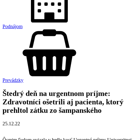
Podnájom
Prevádzky
Štedrý deň na urgentnom príjme:
Zdravotníci ošetrili aj pacienta, ktorý
prehltol zátku zo šampanského
25.12.22
Ôsmim ľudom uviazla v hrdle kosť.Urgentné príjmy Univerzitnej