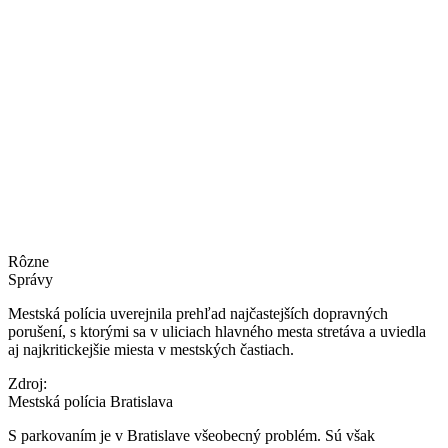
Rôzne
Správy
Mestská polícia uverejnila prehľad najčastejších dopravných
porušení, s ktorými sa v uliciach hlavného mesta stretáva a uviedla
aj najkritickejšie miesta v mestských častiach.
Zdroj:
Mestská polícia Bratislava
S parkovaním je v Bratislave všeobecný problém. Sú však