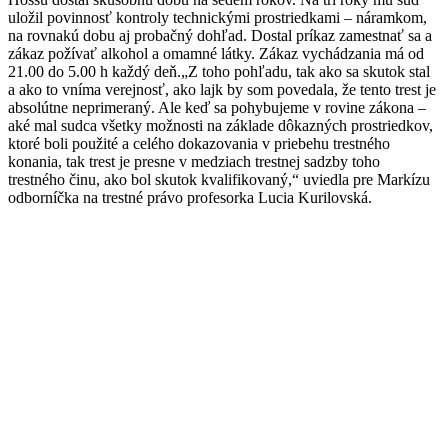
uložil povinnosť kontroly technickými prostriedkami – náramkom,
na rovnakú dobu aj probačný dohľad. Dostal príkaz zamestnať sa a
zákaz požívať alkohol a omamné látky. Zákaz vychádzania má od
21.00 do 5.00 h každý deň.„Z toho pohľadu, tak ako sa skutok stal
a ako to vníma verejnosť, ako lajk by som povedala, že tento trest je
absolútne neprimeraný. Ale keď sa pohybujeme v rovine zákona –
aké mal sudca všetky možnosti na základe dôkazných prostriedkov,
ktoré boli použité a celého dokazovania v priebehu trestného
konania, tak trest je presne v medziach trestnej sadzby toho
trestného činu, ako bol skutok kvalifikovaný,“ uviedla pre Markízu
odborníčka na trestné právo profesorka Lucia Kurilovská.