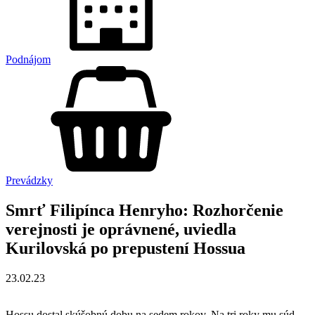
Podnájom
Prevádzky
Smrť Filipínca Henryho: Rozhorčenie
verejnosti je oprávnené, uviedla
Kurilovská po prepustení Hossua
23.02.23
Hossu dostal skúšobnú dobu na sedem rokov. Na tri roky mu súd