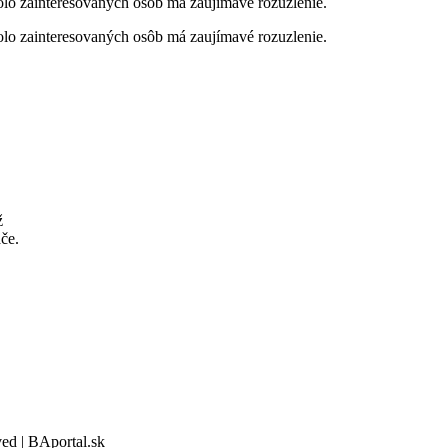
okolo zainteresovaných osôb má zaujímavé rozuzlenie.
okolo zainteresovaných osôb má zaujímavé rozuzlenie.
ž
če.
ved | BAportal.sk