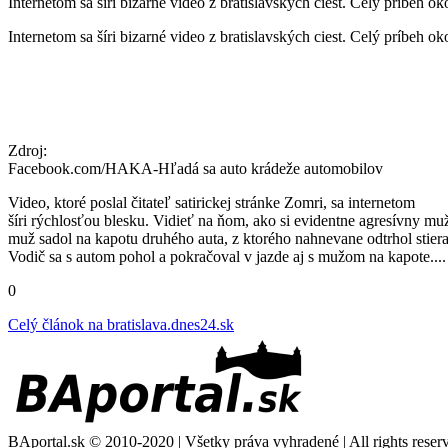
Internetom sa šíri bizarné video z bratislavských ciest. Celý príbeh 
Internetom sa šíri bizarné video z bratislavských ciest. Celý príbeh 
Zdroj:
Facebook.com/HAKA-Hľadá sa auto krádeže automobilov
Video, ktoré poslal čitateľ satirickej stránke Zomri, sa internetom
šíri rýchlosťou blesku. Vidieť na ňom, ako si evidentne agresívny mu
muž sadol na kapotu druhého auta, z ktorého nahnevane odtrhol stiera
Vodič sa s autom pohol a pokračoval v jazde aj s mužom na kapote....
0
Celý článok na
bratislava.dnes24.sk
BAportal.sk © 2010-2020 | Všetky práva vyhradené | All rights reser