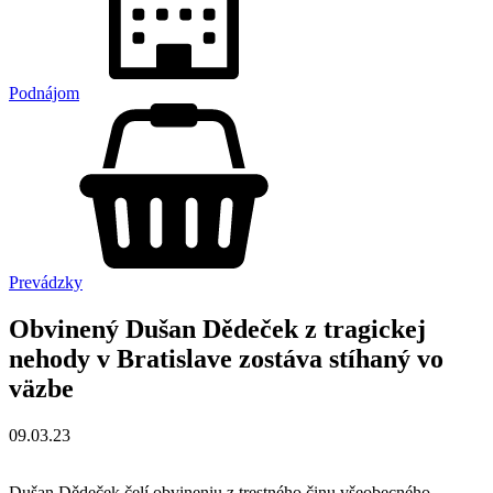
Podnájom
Prevádzky
Obvinený Dušan Dědeček z tragickej
nehody v Bratislave zostáva stíhaný vo
väzbe
09.03.23
Dušan Dědeček čelí obvineniu z trestného činu všeobecného