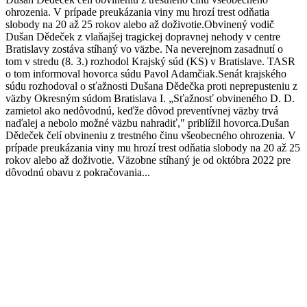
ohrozenia. V prípade preukázania viny mu hrozí trest odňatia
slobody na 20 až 25 rokov alebo až doživotie.Obvinený vodič
Dušan Dědeček z vlaňajšej tragickej dopravnej nehody v centre
Bratislavy zostáva stíhaný vo väzbe. Na neverejnom zasadnutí o
tom v stredu (8. 3.) rozhodol Krajský súd (KS) v Bratislave. TASR
o tom informoval hovorca súdu Pavol Adamčiak.Senát krajského
súdu rozhodoval o sťažnosti Dušana Dědečka proti neprepusteniu z
väzby Okresným súdom Bratislava I. „Sťažnosť obvineného D. D.
zamietol ako nedôvodnú, keďže dôvod preventívnej väzby trvá
naďalej a nebolo možné väzbu nahradiť," priblížil hovorca.Dušan
Dědeček čelí obvineniu z trestného činu všeobecného ohrozenia. V
prípade preukázania viny mu hrozí trest odňatia slobody na 20 až 25
rokov alebo až doživotie. Väzobne stíhaný je od októbra 2022 pre
dôvodnú obavu z pokračovania...