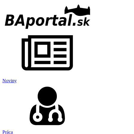
Noviny
Práca