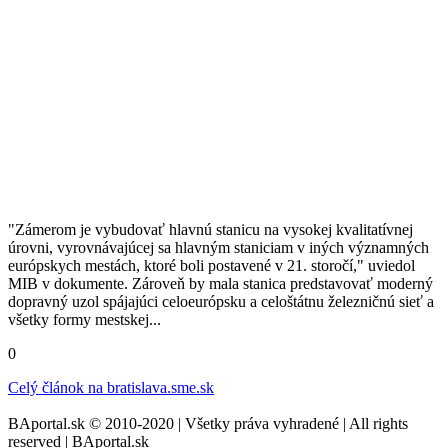
"Zámerom je vybudovať hlavnú stanicu na vysokej kvalitatívnej
úrovni, vyrovnávajúcej sa hlavným staniciam v iných významných
európskych mestách, ktoré boli postavené v 21. storočí," uviedol
MIB v dokumente. Zároveň by mala stanica predstavovať moderný
dopravný uzol spájajúci celoeurópsku a celoštátnu železničnú sieť a
všetky formy mestskej...
0
Celý článok na
bratislava.sme.sk
BAportal.sk © 2010-2020 | Všetky práva vyhradené | All rights
reserved | BAportal.sk