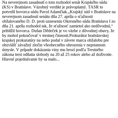
Na neverejnom zasadnutí o tom rozhodol senát Krajského súdu
(KS) v Bratislave. Väzobný verdikt je právoplatný. TASR to
potvrdil hovorca súdu Pavol Adamčiak.„Krajský súd v Bratislave na
neverejnom zasadnutí senátu dňa 27. apríla o sťažnosti
obžalovaného D. D. proti uzneseniu Okresného súdu Bratislava I zo
dňa 21. apríla rozhodol tak, že sťažnosť zamietol ako nedôvodnú,“
priblížil hovorca. Dušan Dědeček je vo väzbe z dôvodnej obavy, že
by mohol pokračovať v trestnej činnosti.Prokurátor bratislavskej
krajskej prokuratúry na neho podal v závere marca obžalobu pre
obzvlášť závažný zločin všeobecného ohrozenia v nepriamom
úmysle. V prípade dokázania viny mu hrozí podľa Trestného
zákona trest odňatia slobody na 20 až 25 rokov alebo až doživotie.
Hlavné pojednávanie by sa malo...