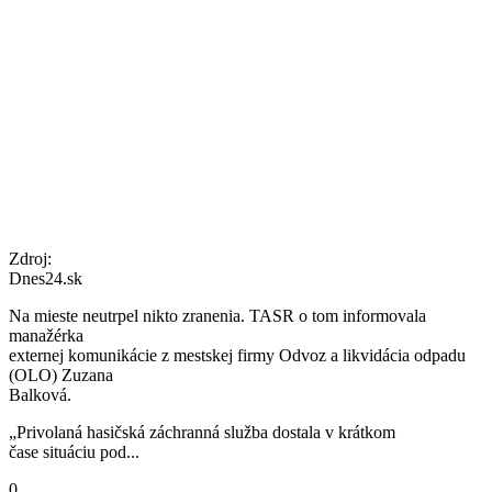
Zdroj:
Dnes24.sk
Na mieste neutrpel nikto zranenia. TASR o tom informovala
manažérka
externej komunikácie z mestskej firmy Odvoz a likvidácia odpadu
(OLO) Zuzana
Balková.
„Privolaná hasičská záchranná služba dostala v krátkom
čase situáciu pod...
0