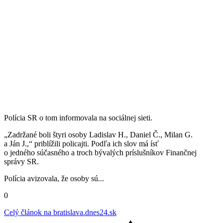
Polícia SR o tom informovala na sociálnej sieti.
„Zadržané boli štyri osoby Ladislav H., Daniel Č., Milan G.
a Ján J.,“ priblížili policajti. Podľa ich slov má ísť
o jedného súčasného a troch bývalých príslušníkov Finančnej
správy SR.
Polícia avizovala, že osoby sú...
0
Celý článok na
bratislava.dnes24.sk