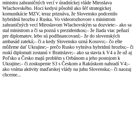
ministra zahraničných vecí v úradníckej vláde Miroslava
Wlachovského. Hoci kedysi pôsobil ako šéf strategickej
komunikácie MZV, teraz priznáva, že Slovensko podcenilo
hybridnú hrozbu z Ruska. Vo videorozhovore s ministrom
zahraničných vecí Miroslavom Wlachovským sa dozviete:– ako sa
stal ministrom a či sa pozná s prezidentkou;– že žiada viac peňazí
pre diplomatov, lebo sú podfinancovaní;– že do slovenských
ambasád zateká;– či a kedy Slovensko uzná Kosovo;– čo ešte
môžeme dať Ukrajine;– prečo Rusko vyhráva hybridnú hrozbu;– či
ruskí diplomati zostanú v Bratislave;– ako sa stavia k V4 a že už aj
Poľsko a Česko majú problém s Orbánom a jeho postojom k
Ukrajine;– či zoskupenie S3 s Českom a Rakúskom nahradí V4;–
ako vníma aktivity maďarskej vlády na juhu Slovenska;– či naozaj
chceme...