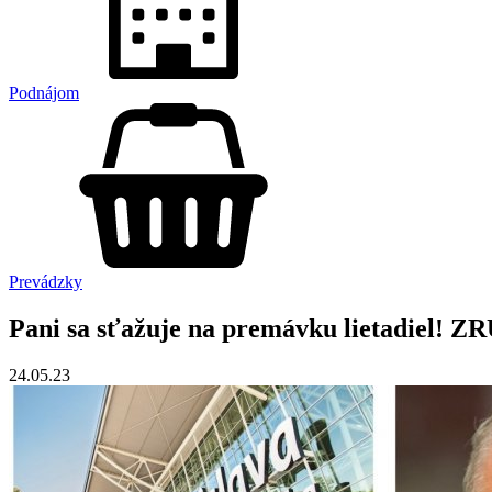
Podnájom
Prevádzky
Pani sa sťažuje na premávku lietadiel! ZRU
24.05.23