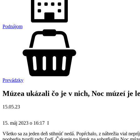
Podnájom
Prevádzky
Múzea ukázali čo je v nich, Noc múzeí je 
15.05.23
15. máj 2023 o 16:17 I
Všetko sa za jeden deň stihnúť nedá. Popŕchalo, z nábrežia vial nepr
poobedia tvorili rady ľudí. Čakanie na lístok na sobotňajšiu Noc múzeí