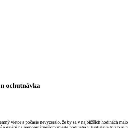
len ochutnávka
íjemný vietor a počasie nevyzeralo, že by sa v najbližších hodinách m
 a galérií na najpopulárnejšom mieste podujatia v Bratislave trvalo aj 