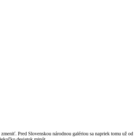
alo zmeniť. Pred Slovenskou národnou galériou sa napriek tomu už od
niekoľko desiatok minút.