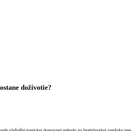
Dostane doživotie?
pade vlaňajšej tragickej dopravnej nehody na bratislavskej zastávke m