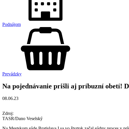
Podnájom
Prevádzky
Na pojednávanie prišli aj príbuzní obetí! 
08.06.23
Zdroj:
TASR/Dano Veselský
Na Mestskom súde Bratislava I sa vo štvrtok začal súdny proces v prí