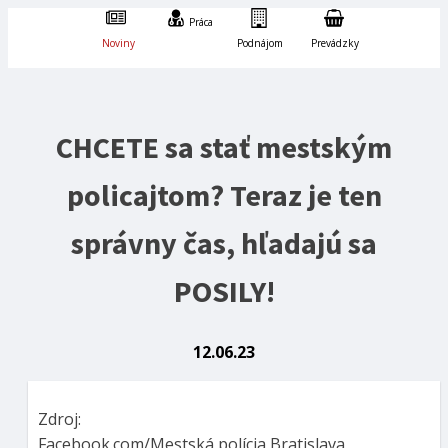
Práca
Noviny
Podnájom
Prevádzky
CHCETE sa stať mestským
policajtom? Teraz je ten
správny čas, hľadajú sa
POSILY!
12.06.23
Zdroj:
Facebook.com/Mestská polícia Bratislava