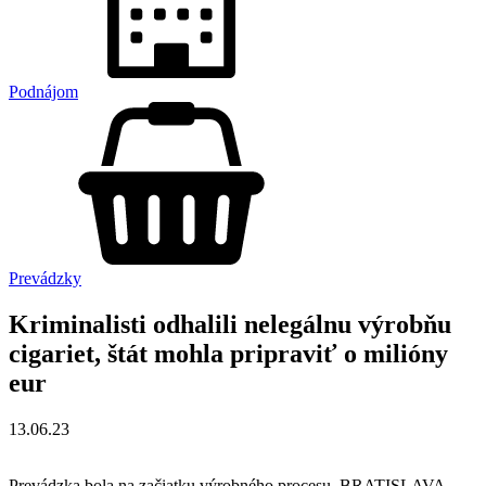
Podnájom
Prevádzky
Kriminalisti odhalili nelegálnu výrobňu
cigariet, štát mohla pripraviť o milióny
eur
13.06.23
Prevádzka bola na začiatku výrobného procesu. BRATISLAVA.