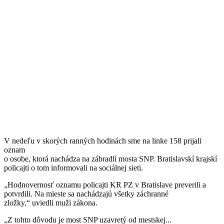
V nedeľu v skorých ranných hodinách sme na linke 158 prijali
oznam
o osobe, ktorá nachádza na zábradlí mosta SNP. Bratislavskí krajskí
policajti o tom informovali na sociálnej sieti.
„Hodnovernosť oznamu policajti KR PZ v Bratislave preverili a
potvrdili. Na mieste sa nachádzajú všetky záchranné
zložky,“ uviedli muži zákona.
„Z tohto dôvodu je most SNP uzavretý od mestskej...