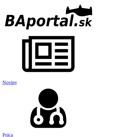
Noviny
Práca