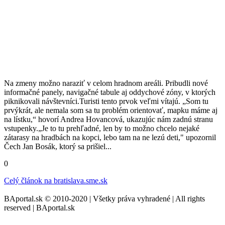
Na zmeny možno naraziť v celom hradnom areáli. Pribudli nové
informačné panely, navigačné tabule aj oddychové zóny, v ktorých
piknikovali návštevníci.Turisti tento prvok veľmi vítajú. „Som tu
prvýkrát, ale nemala som sa tu problém orientovať, mapku máme aj
na lístku,“ hovorí Andrea Hovancová, ukazujúc nám zadnú stranu
vstupenky.„Je to tu prehľadné, len by to možno chcelo nejaké
zátarasy na hradbách na kopci, lebo tam na ne lezú deti," upozornil
Čech Jan Bosák, ktorý sa prišiel...
0
Celý článok na
bratislava.sme.sk
BAportal.sk © 2010-2020 | Všetky práva vyhradené | All rights
reserved | BAportal.sk