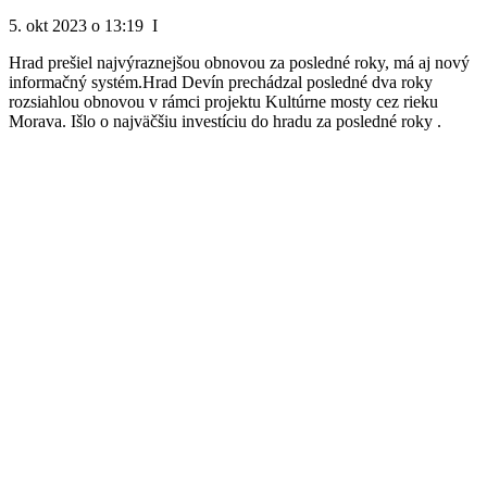
5. okt 2023 o 13:19 I
Hrad prešiel najvýraznejšou obnovou za posledné roky, má aj nový
informačný systém.Hrad Devín prechádzal posledné dva roky
rozsiahlou obnovou v rámci projektu Kultúrne mosty cez rieku
Morava. Išlo o najväčšiu investíciu do hradu za posledné roky .