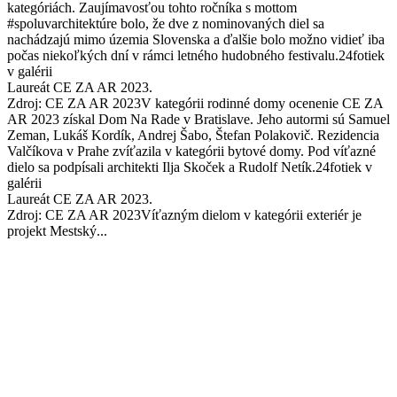
kategóriách. Zaujímavosťou tohto ročníka s mottom
#spoluvarchitektúre bolo, že dve z nominovaných diel sa
nachádzajú mimo územia Slovenska a ďalšie bolo možno vidieť iba
počas niekoľkých dní v rámci letného hudobného festivalu.24fotiek
v galérii
Laureát CE ZA AR 2023.
Zdroj: CE ZA AR 2023V kategórii rodinné domy ocenenie CE ZA
AR 2023 získal Dom Na Rade v Bratislave. Jeho autormi sú Samuel
Zeman, Lukáš Kordík, Andrej Šabo, Štefan Polakovič. Rezidencia
Valčíkova v Prahe zvíťazila v kategórii bytové domy. Pod víťazné
dielo sa podpísali architekti Ilja Skoček a Rudolf Netík.24fotiek v
galérii
Laureát CE ZA AR 2023.
Zdroj: CE ZA AR 2023Víťazným dielom v kategórii exteriér je
projekt Mestský...