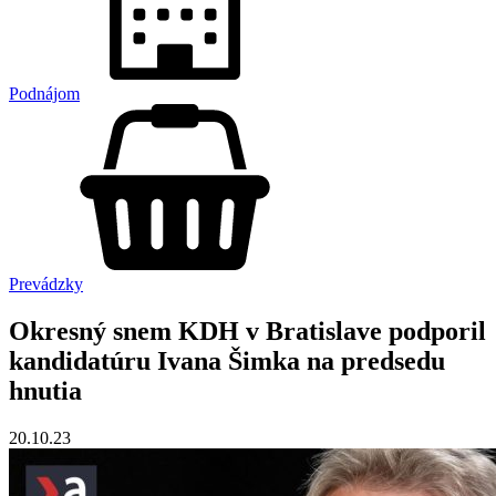
Podnájom
Prevádzky
Okresný snem KDH v Bratislave podporil
kandidatúru Ivana Šimka na predsedu
hnutia
20.10.23