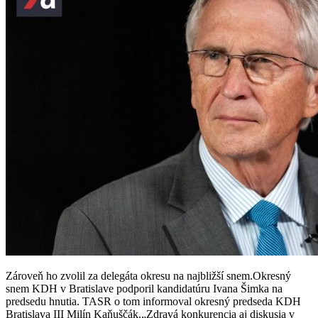
Zároveň ho zvolil za delegáta okresu na najbližší snem.Okresný
snem KDH v Bratislave podporil kandidatúru Ivana Šimka na
predsedu hnutia. TASR o tom informoval okresný predseda KDH
Bratislava III Milín Kaňuščák.„Zdravá konkurencia aj diskusia v